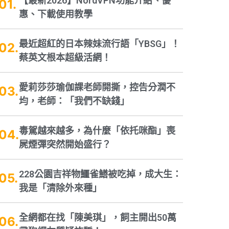
【最新2026】NordVPN功能介紹、優
惠、下載使用教學
最近超紅的日本辣妹流行語「YBSG」！
蔡英文根本超級活網！
愛莉莎莎瑜伽課老師開撕，控告分潤不
均，老師：「我們不缺錢」
毒駕越來越多，為什麼「依托咪酯」喪
屍煙彈突然開始盛行？
228公園吉祥物鱷雀鱔被吃掉，成大生：
我是「清除外來種」
全網都在找「陳美琪」，飼主開出50萬