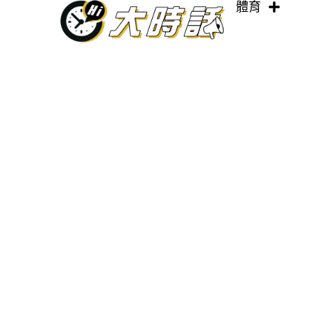
體育
跳
至
主
要
內
容