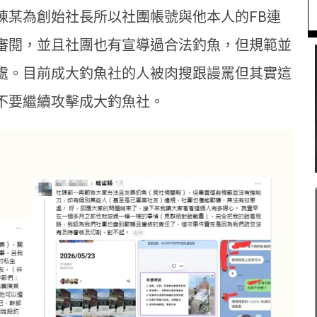
陳某為創始社長所以社團帳號與他本人的FB連
審閱，並且社團也有宣導過合法釣魚，但規範並
處。目前成大釣魚社的人被肉搜跟謾罵但其實這
不要繼續攻擊成大釣魚社。