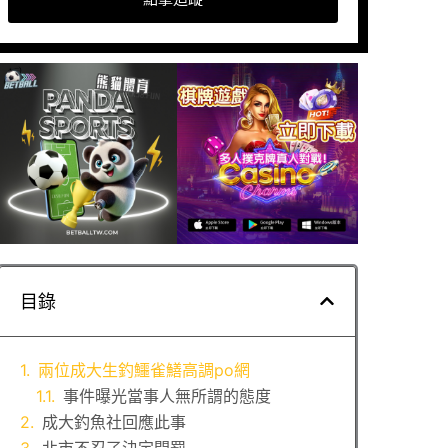
目錄
兩位成大生釣鱷雀鱔高調po網
事件曝光當事人無所謂的態度
成大釣魚社回應此事
北市不忍了決定開罰