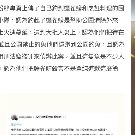
粉絲專頁上傳了自己釣到鱷雀鱔和烹飪料理的圖
小隊，認為釣起了鱷雀鱔是幫助公園清除外來
上火速蔓延，遭到大批人炎上，認為他們把待在
，並且公園禁止釣魚他們還跑到公園釣魚，且認為
用刑法竊盜罪來偵辦此案，並且這隻魚是不少人
，認為他們把鱷雀鱔殺害不是單純道歉這麼簡