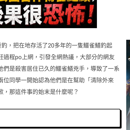
垂釣，把在地存活了20多年的一隻鱷雀鱔釣起
飪過程po上網，引發全網熱議，大部分的網友
他們是殺害居住已久的鱷雀鱔兇手，導致了一系
兩位同學一開始認為他們是在幫助「清除外來
歉，那這件事的始末是什麼呢？