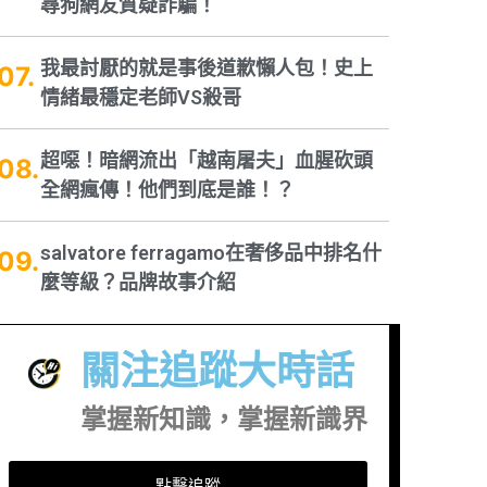
尋狗網友質疑詐騙！
我最討厭的就是事後道歉懶人包！史上
情緒最穩定老師VS殺哥
超噁！暗網流出「越南屠夫」血腥砍頭
全網瘋傳！他們到底是誰！？
salvatore ferragamo在奢侈品中排名什
麼等級？品牌故事介紹
關注追蹤大時話
掌握新知識，掌握新識界
點擊追蹤