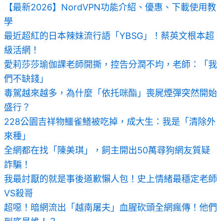
【最新2026】NordVPN功能介紹、優惠、下載使用教
學
最近超紅的日本辣妹流行語「YBSG」！蔡英文根本超
級活網！
愛莉莎莎瑜伽課老師開撕，控告分潤不均，老師：「我
們不缺錢」
毒駕越來越多，為什麼「依托咪酯」喪屍煙彈突然開始
盛行？
228公園吉祥物鱷雀鱔被吃掉，成大生：我是「清除外
來種」
全網都在找「陳美琪」，飼主開出50萬尋狗網友質疑
詐騙！
我最討厭的就是事後道歉懶人包！史上情緒最穩定老師
VS殺哥
超噁！暗網流出「越南屠夫」血腥砍頭全網瘋傳！他們