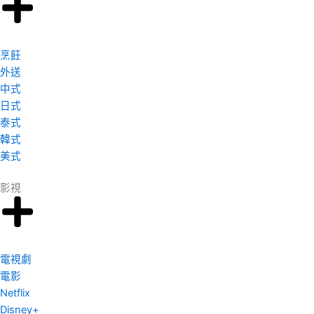
b
t
a
e
o
e
g
d
o
r
r
i
k
a
n
烹飪
-
m
-
外送
f
i
中式
n
日式
泰式
韓式
美式
影視
電視劇
電影
Netflix
Disney+