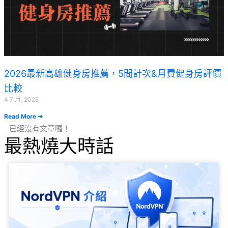
2026最新高雄健身房推薦，5間計次&月費健身房評價
比較
4 7 月, 2025
Read More ➜
已經沒有文章囉！
最熱燒大時話