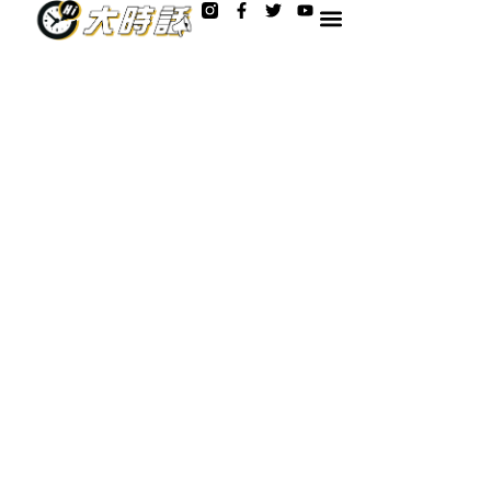
F
T
Y
跳
a
w
o
至
c
i
u
e
t
t
主
b
t
u
o
e
b
要
o
r
e
內
k
-
容
f