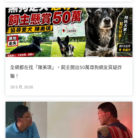
全網都在找「陳美琪」，飼主開出50萬尋狗網友質疑詐
騙！
26 5 月, 2026