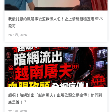
我最討厭的就是事後道歉懶人包！史上情緒最穩定老師VS
殺哥
26 5 月, 2026
超噁！暗網流出「越南屠夫」血腥砍頭全網瘋傳！他們到
底是誰！？
22 5 月, 2026