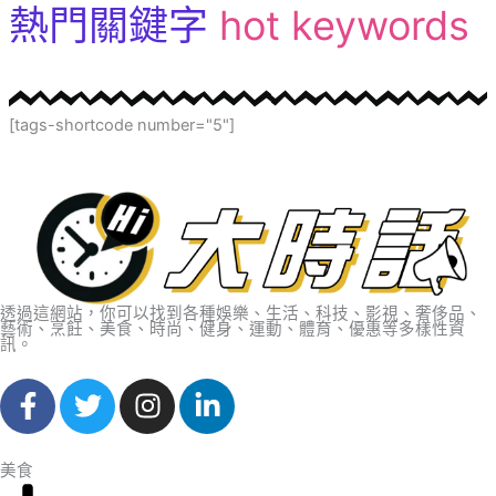
熱門關鍵字
hot keywords
[tags-shortcode number="5"]
透過這網站，你可以找到各種娛樂、生活、科技、影視、奢侈品、
藝術、烹飪、美食、時尚、健身、運動、體育、優惠等多樣性資
訊。
F
T
I
L
a
w
n
i
c
i
s
n
e
t
t
k
美食