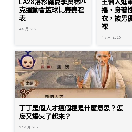
LA28洛杉磯夏季奧林匹
王俐人進軍
克運動會籃球比賽賽程
播，身著
表
衣，被男
裸
4 5 月, 2026
4 5 月, 2026
丁丁是個人才這個梗是什麼意思？怎
麼又爆火了起來？
27 4 月, 2026