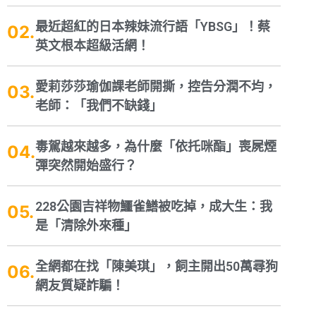
最近超紅的日本辣妹流行語「YBSG」！蔡
英文根本超級活網！
愛莉莎莎瑜伽課老師開撕，控告分潤不均，
老師：「我們不缺錢」
毒駕越來越多，為什麼「依托咪酯」喪屍煙
彈突然開始盛行？
228公園吉祥物鱷雀鱔被吃掉，成大生：我
是「清除外來種」
全網都在找「陳美琪」，飼主開出50萬尋狗
網友質疑詐騙！