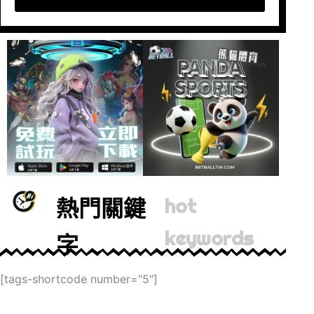
熱門關鍵
hot
keywords
字
[tags-shortcode number="5"]