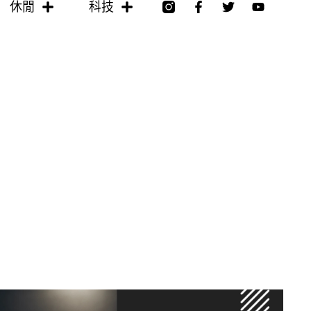
F
T
Y
休閒
科技
a
w
o
c
i
u
e
t
t
b
t
u
o
e
b
o
r
e
k
-
f