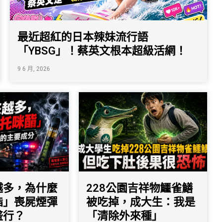
最近超紅的日本辣妹流行語
「YBSG」！蔡英文根本超級活網！
9 6 月, 2026
越多，為什麼
228公園吉祥物鱷雀鱔
酯」喪屍煙彈
被吃掉，成大生：我是
盛行？
「清除外來種」