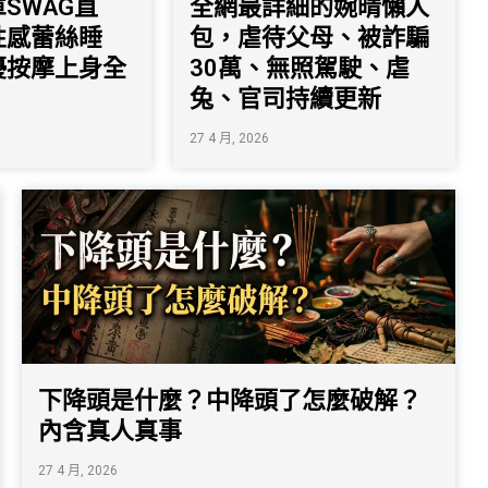
SWAG直
全網最詳細的婉晴懶人
性感蕾絲睡
包，虐待父母、被詐騙
優按摩上身全
30萬、無照駕駛、虐
兔、官司持續更新
27 4 月, 2026
下降頭是什麼？中降頭了怎麼破解？
內含真人真事
27 4 月, 2026