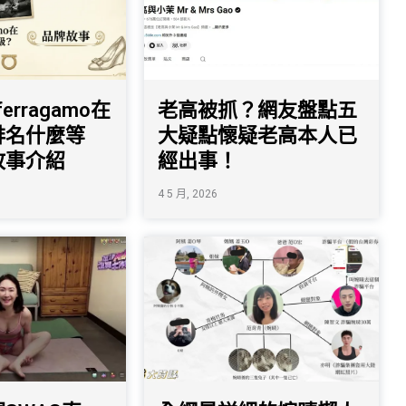
 ferragamo在
老高被抓？網友盤點五
排名什麼等
大疑點懷疑老高本人已
故事介紹
經出事！
4 5 月, 2026