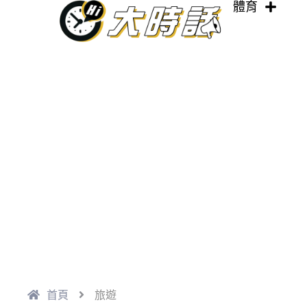
體育
跳
至
主
要
內
容
首頁
旅遊