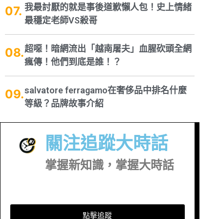
我最討厭的就是事後道歉懶人包！史上情緒
最穩定老師VS殺哥
超噁！暗網流出「越南屠夫」血腥砍頭全網
瘋傳！他們到底是誰！？
salvatore ferragamo在奢侈品中排名什麼
等級？品牌故事介紹
關注追蹤大時話
掌握新知識，掌握大時話
點擊追蹤