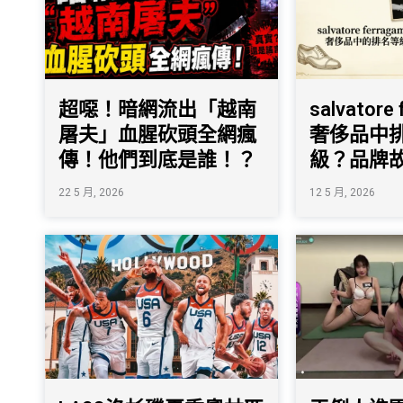
超噁！暗網流出「越南
salvatore
屠夫」血腥砍頭全網瘋
奢侈品中
傳！他們到底是誰！？
級？品牌
22 5 月, 2026
12 5 月, 2026