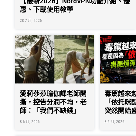
【最新2026】NordVPN功能介紹、優
惠、下載使用教學
28 7 月, 2026
愛莉莎莎瑜伽課老師開
毒駕越來
撕，控告分潤不均，老
「依托咪
師：「我們不缺錢」
突然開始
8 6 月, 2026
3 6 月, 2026