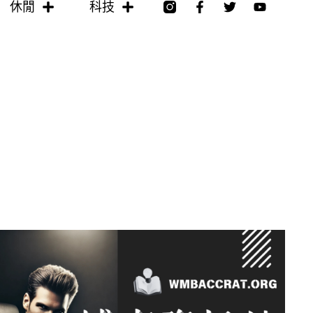
F
T
Y
休閒
科技
a
w
o
c
i
u
e
t
t
b
t
u
o
e
b
o
r
e
k
-
f