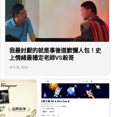
我最討厭的就是事後道歉懶人包！史
上情緒最穩定老師VS殺哥
26 5 月, 2026