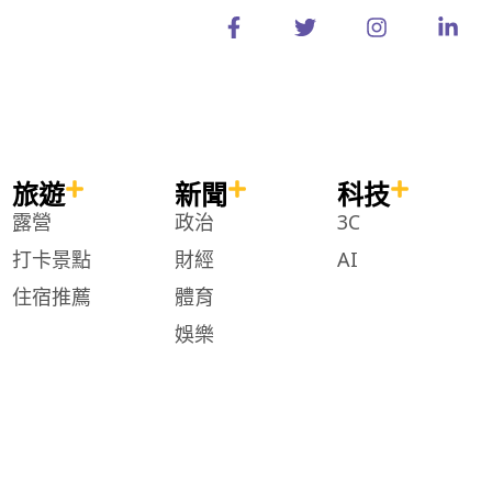
a
w
n
i
c
i
s
n
e
t
t
k
b
t
a
e
o
e
g
d
o
r
r
i
k
a
n
-
m
-
旅遊
新聞
科技
f
i
n
露營
政治
3C
打卡景點
財經
AI
住宿推薦
體育
娛樂