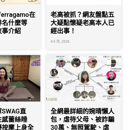
 ferragamo在
老高被抓？網友盤點五
排名什麼等
大疑點懷疑老高本人已
故事介紹
經出事！
4 5 月, 2026
SWAG直
全網最詳細的婉晴懶人
性感蕾絲睡
包，虐待父母、被詐騙
優按摩上身全
30萬、無照駕駛、虐