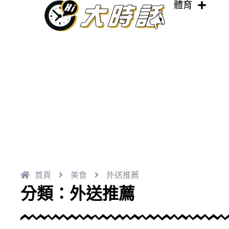
體育
跳
至
主
要
內
容
首頁
美食
外送推薦
分類：外送推薦