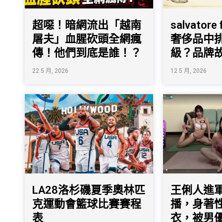
超噁！暗網流出「越南
salvatore
屠夫」血腥砍頭全網瘋
奢侈品中
傳！他們到底是誰！？
級？品牌
22 5 月, 2026
12 5 月, 2026
LA28洛杉磯夏季奧林匹
王俐人進軍
克運動會籃球比賽賽程
播，身著
表
衣，被男