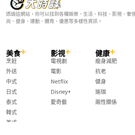
透過這網站，你可以找到各種娛樂、生活、科技、影視、奢
尚、健身、運動、體育、優惠等多樣性資訊。
美食
影視
健康
烹飪
電視劇
瘦身減肥
外送
電影
抗老
中式
Netflix
健身
日式
Disney+
瑜珈
泰式
愛奇藝
兩性關係
韓式
美式