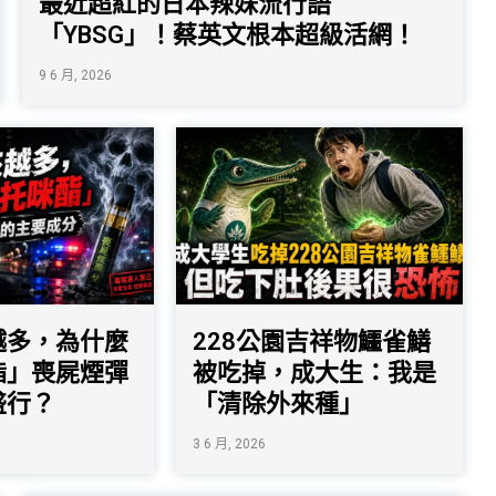
最近超紅的日本辣妹流行語
「YBSG」！蔡英文根本超級活網！
9 6 月, 2026
越多，為什麼
228公園吉祥物鱷雀鱔
酯」喪屍煙彈
被吃掉，成大生：我是
盛行？
「清除外來種」
3 6 月, 2026