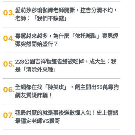
愛莉莎莎瑜伽課老師開撕，控告分潤不均，
老師：「我們不缺錢」
毒駕越來越多，為什麼「依托咪酯」喪屍煙
彈突然開始盛行？
228公園吉祥物鱷雀鱔被吃掉，成大生：我
是「清除外來種」
全網都在找「陳美琪」，飼主開出50萬尋狗
網友質疑詐騙！
我最討厭的就是事後道歉懶人包！史上情緒
最穩定老師VS殺哥