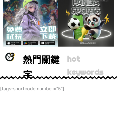
熱門關鍵
hot
keywords
字
[tags-shortcode number="5"]
F
T
I
L