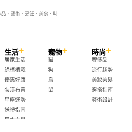
侈品、藝術、烹飪、美食、時
生活
寵物
時尚
居家生活
貓
奢侈品
綠植植栽
狗
流行趨勢
優惠好康
鳥
美妝美髮
裝潢布置
鼠
穿搭指南
星座運勢
藝術設計
送禮指南
風水玄學