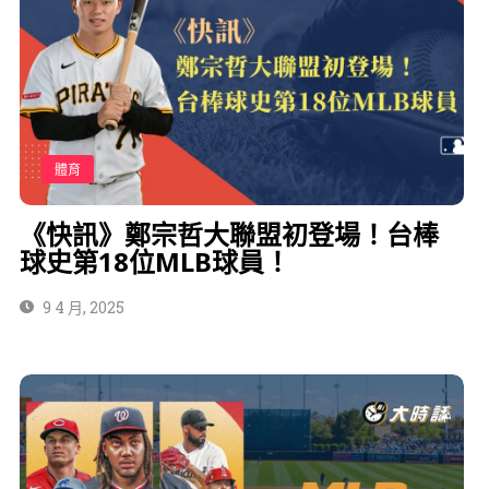
體育
《快訊》鄭宗哲大聯盟初登場！台棒
球史第18位MLB球員！
9 4 月, 2025