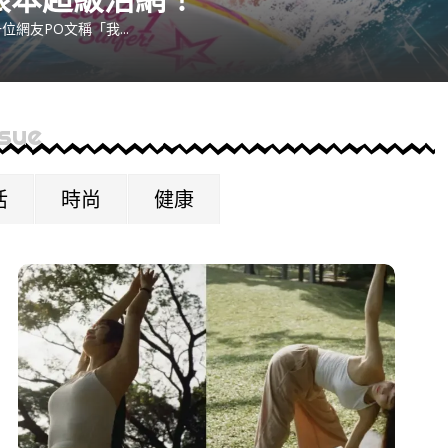
位網友PO文稱「我...
ssue
活
時尚
健康