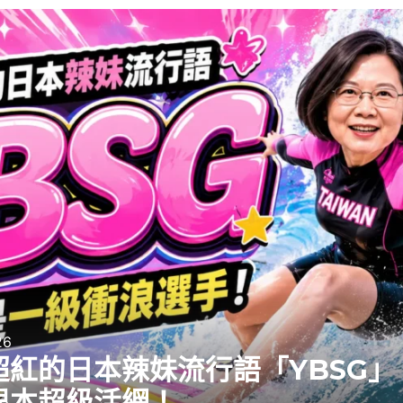
26
超紅的日本辣妹流行語「YBSG」
根本超級活網！