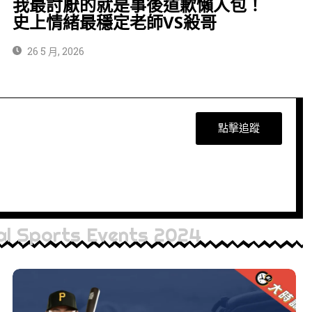
我最討厭的就是事後道歉懶人包！
史上情緒最穩定老師VS殺哥
26 5 月, 2026
點擊追蹤
al Sports Events 2024