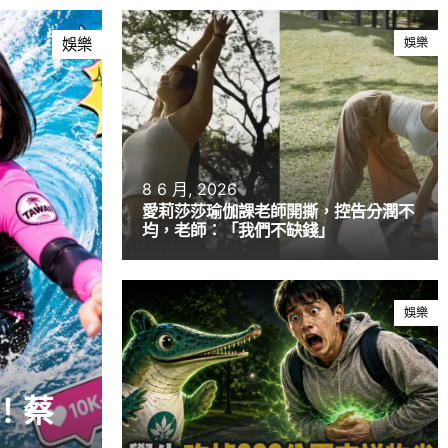
娛樂
娛樂
8 6 月, 2026
愛莉莎莎瑜伽課老師開撕，控告分潤不
均，老師：「我們不缺錢」
娛樂
！蔡