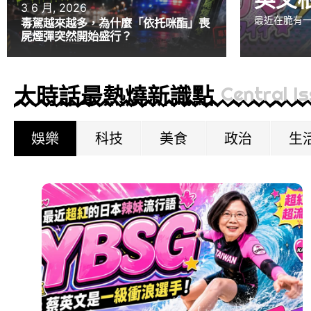
3 6 月, 2026
最近在脆有一
毒駕越來越多，為什麼「依托咪酯」喪
屍煙彈突然開始盛行？
大時話最熱燒新識點
Central I
娛樂
科技
美食
政治
生