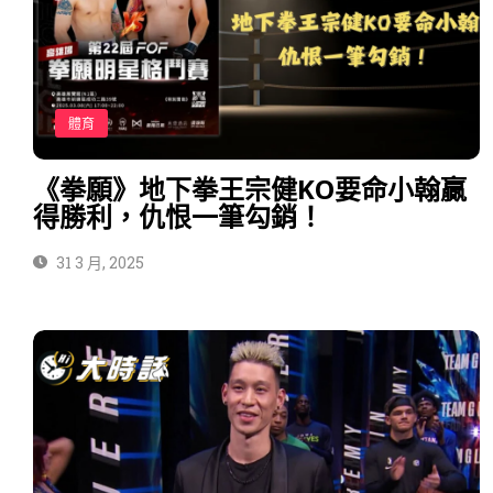
體育
《拳願》地下拳王宗健KO要命小翰贏
得勝利，仇恨一筆勾銷！
31 3 月, 2025