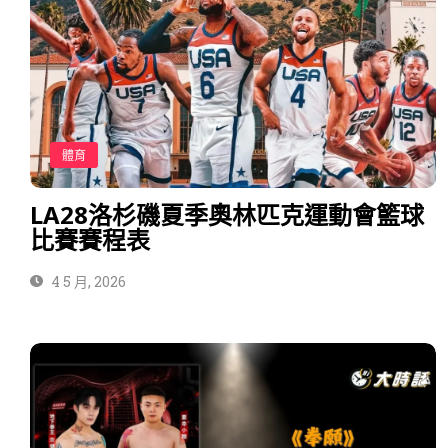
體育
LA28洛杉磯夏季奧林匹克運動會籃球
比賽賽程表
4 5 月, 2026