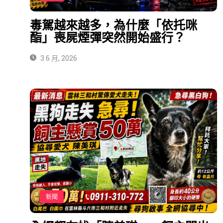
毒駕越來越多，為什麼「依托咪
酯」喪屍煙彈突然開始盛行？
3 6 月, 2026
新聞