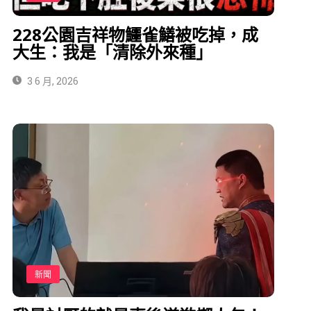
228公園吉祥物鱷雀鱔被吃掉，成
大生：我是「清除外來種」
3 6 月, 2026
新聞