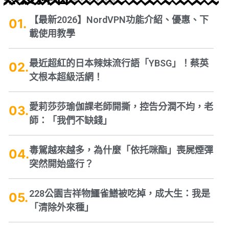
【最新2026】NordVPN功能介紹、優惠、下
載使用教學
最近超紅的日本辣妹流行語「YBSG」！蔡英
文根本超級活網！
愛莉莎莎瑜伽課老師開撕，控告分潤不均，老
師：「我們不缺錢」
毒駕越來越多，為什麼「依托咪酯」喪屍煙彈
突然開始盛行？
228公園吉祥物鱷雀鱔被吃掉，成大生：我是
「清除外來種」