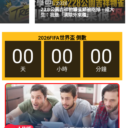
3 6 月, 2026
228公園吉祥物鱷雀鱔被吃掉，成大
生：我是「清除外來種」
2026FIFA世界盃 倒數
00
00
00
天
小時
分鐘