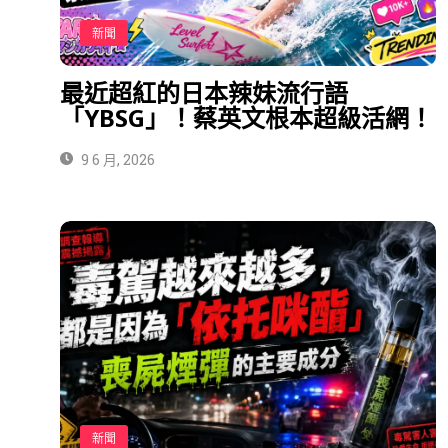
新聞
最近超紅的日本辣妹流行語
「YBSG」！蔡英文根本超級活網！
9 6 月, 2026
新聞