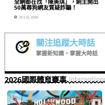
全網都在找「陳美琪」，飼主開出
50萬尋狗網友質疑詐騙！
26 5 月, 2026
關注追蹤大時話
掌握新知識，掌握大時話
2026國際體育賽事
Internation