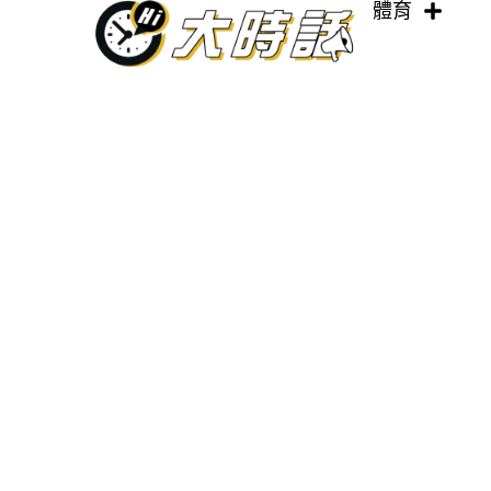
體育
跳
至
主
要
內
容