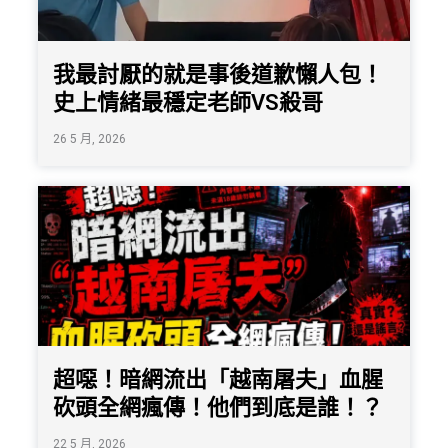
我最討厭的就是事後道歉懶人包！
史上情緒最穩定老師VS殺哥
26 5 月, 2026
超噁！暗網流出「越南屠夫」血腥
砍頭全網瘋傳！他們到底是誰！？
22 5 月, 2026