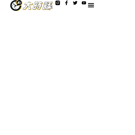
F
T
Y
跳
a
w
o
至
c
i
u
e
t
t
主
b
t
u
o
e
b
要
o
r
e
內
k
-
容
f