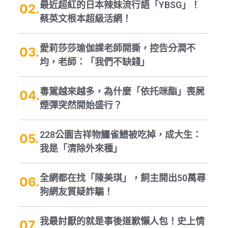
最近超紅的日本辣妹流行語「YBSG」！
蔡英文根本超級活網！
愛莉莎莎瑜伽課老師開撕，控告分潤不
均，老師：「我們不缺錢」
毒駕越來越多，為什麼「依托咪酯」喪屍
煙彈突然開始盛行？
228公園吉祥物鱷雀鱔被吃掉，成大生：
我是「清除外來種」
全網都在找「陳美琪」，飼主開出50萬尋
狗網友質疑詐騙！
我最討厭的就是事後道歉懶人包！史上情