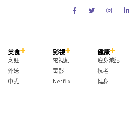
F
T
I
L
a
w
n
i
c
i
s
n
e
t
t
k
b
t
a
e
o
e
g
d
o
r
r
i
k
a
n
美食
影視
健康
-
m
-
烹飪
電視劇
瘦身減肥
f
i
n
外送
電影
抗老
中式
Netflix
健身
日式
Disney+
瑜珈
泰式
愛奇藝
兩性關係
韓式
美式