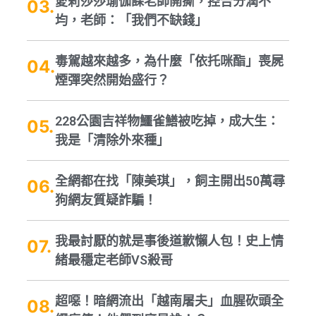
愛莉莎莎瑜伽課老師開撕，控告分潤不
均，老師：「我們不缺錢」
毒駕越來越多，為什麼「依托咪酯」喪屍
煙彈突然開始盛行？
228公園吉祥物鱷雀鱔被吃掉，成大生：
我是「清除外來種」
全網都在找「陳美琪」，飼主開出50萬尋
狗網友質疑詐騙！
我最討厭的就是事後道歉懶人包！史上情
緒最穩定老師VS殺哥
超噁！暗網流出「越南屠夫」血腥砍頭全