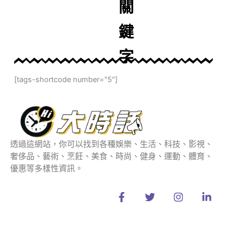
關
鍵
字
[tags-shortcode number="5"]
透過這網站，你可以找到各種娛樂、生活、科技、影視、
奢侈品、藝術、烹飪、美食、時尚、健身、運動、體育、
優惠等多樣性資訊。
F
T
I
L
a
w
n
i
c
i
s
n
e
t
t
k