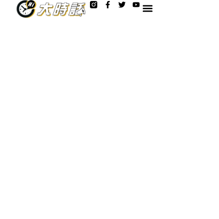
F
T
Y
跳
a
w
o
至
c
i
u
e
t
t
主
b
t
u
o
e
b
要
o
r
e
內
k
-
容
f