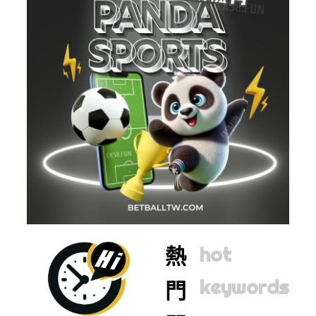
熱
hot
keywords
門