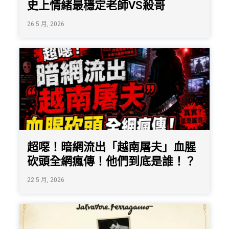
史上情緒最穩定老師VS殺哥
26 5 月, 2026
超噁！暗網流出「越南屠夫」血腥
砍頭全網瘋傳！他們到底是誰！？
22 5 月, 2026