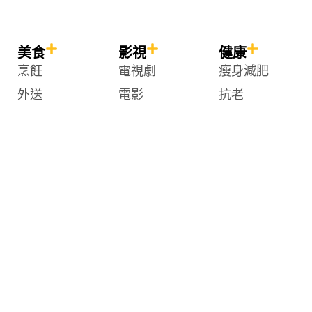
b
t
a
e
o
e
g
d
o
r
r
i
k
a
n
美食
影視
健康
-
m
-
烹飪
電視劇
瘦身減肥
f
i
n
外送
電影
抗老
中式
Netflix
健身
日式
Disney+
瑜珈
泰式
愛奇藝
兩性關係
韓式
美式
生活
寵物
時尚
居家生活
貓
奢侈品
綠植植栽
狗
流行趨勢