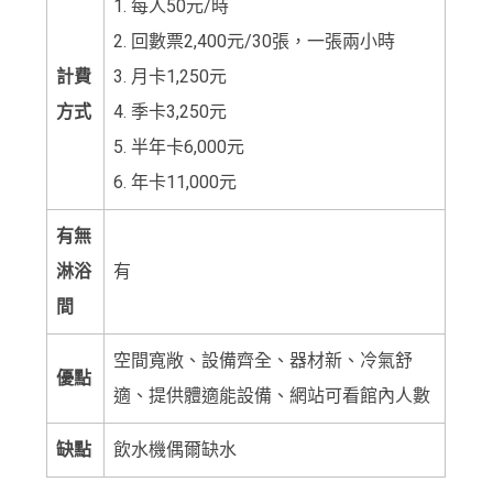
1. 每人50元/時
2. 回數票2,400元/30張，一張兩小時
計費
3. 月卡1,250元
方式
4. 季卡3,250元
5. 半年卡6,000元
6. 年卡11,000元
有無
淋浴
有
間
空間寬敞、設備齊全、器材新、冷氣舒
優點
適、提供體適能設備、網站可看館內人數
缺點
飲水機偶爾缺水