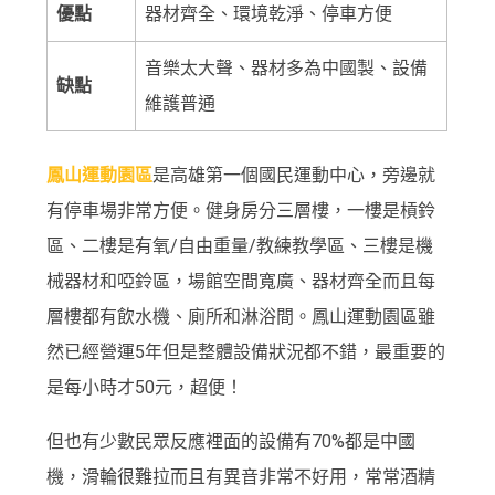
優點
器材齊全、環境乾淨、停車方便
音樂太大聲、器材多為中國製、設備
缺點
維護普通
鳳山運動園區
是高雄第一個國民運動中心，旁邊就
有停車場非常方便。健身房分三層樓，一樓是槓鈴
區、二樓是有氧/自由重量/教練教學區、三樓是機
械器材和啞鈴區，場館空間寬廣、器材齊全而且每
層樓都有飲水機、廁所和淋浴間。鳳山運動園區雖
然已經營運5年但是整體設備狀況都不錯，最重要的
是每小時才50元，超便！
但也有少數民眾反應裡面的設備有70%都是中國
機，滑輪很難拉而且有異音非常不好用，常常酒精