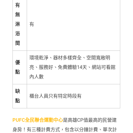
有
無
淋
有
浴
間
環境乾淨、器材多樣齊全、空間寬敞明
優
亮、服務好、免費體驗14天、網站可看館
點
內人數
缺
櫃台人員只有特定時段有
點
PUFC全民聯合運
動
中心
是高雄CP值最高的民營建
身房！有三種計費方式，包含以分鐘計費、單次計