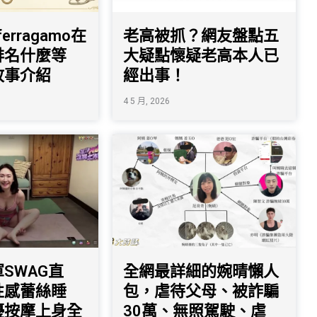
 ferragamo在
老高被抓？網友盤點五
排名什麼等
大疑點懷疑老高本人已
故事介紹
經出事！
4 5 月, 2026
SWAG直
全網最詳細的婉晴懶人
性感蕾絲睡
包，虐待父母、被詐騙
優按摩上身全
30萬、無照駕駛、虐