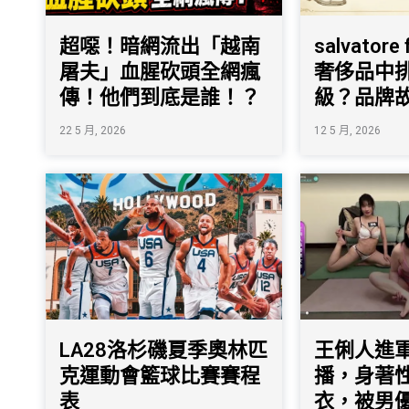
超噁！暗網流出「越南
salvatore
屠夫」血腥砍頭全網瘋
奢侈品中
傳！他們到底是誰！？
級？品牌
22 5 月, 2026
12 5 月, 2026
LA28洛杉磯夏季奧林匹
王俐人進軍
克運動會籃球比賽賽程
播，身著
表
衣，被男