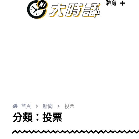
體育
跳
至
主
要
內
容
首頁
新聞
投票
分類：投票