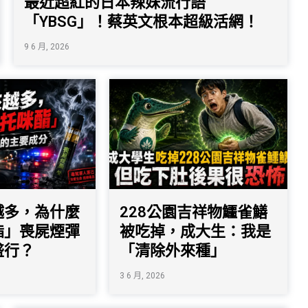
最近超紅的日本辣妹流行語
「YBSG」！蔡英文根本超級活網！
9 6 月, 2026
越多，為什麼
228公園吉祥物鱷雀鱔
酯」喪屍煙彈
被吃掉，成大生：我是
盛行？
「清除外來種」
3 6 月, 2026