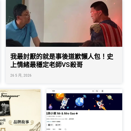
我最討厭的就是事後道歉懶人包！史
上情緒最穩定老師VS殺哥
26 5 月, 2026