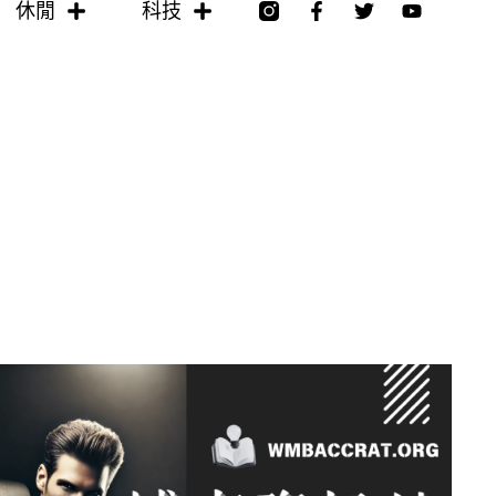
F
T
Y
休閒
科技
a
w
o
c
i
u
e
t
t
b
t
u
o
e
b
o
r
e
k
-
f