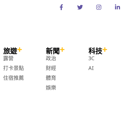
a
w
n
i
c
i
s
n
e
t
t
k
b
t
a
e
o
e
g
d
o
r
r
i
k
a
n
-
m
-
旅遊
新聞
科技
f
i
n
露營
政治
3C
打卡景點
財經
AI
住宿推薦
體育
娛樂