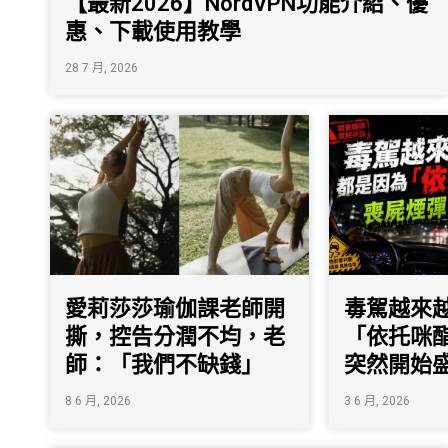
【最新2026】NordVPN功能介紹、優
惠、下載使用教學
28 7 月, 2026
愛莉莎莎瑜伽課老師開
毒駕越來
撕，控告分潤不均，老
「依托咪
師：「我們不缺錢」
突然開始
8 6 月, 2026
3 6 月, 2026