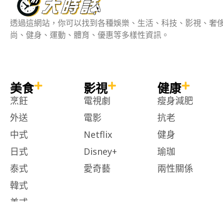
透過這網站，你可以找到各種娛樂、生活、科技、影視、奢
尚、健身、運動、體育、優惠等多樣性資訊。
美食
影視
健康
烹飪
電視劇
瘦身減肥
外送
電影
抗老
中式
Netflix
健身
日式
Disney+
瑜珈
泰式
愛奇藝
兩性關係
韓式
美式