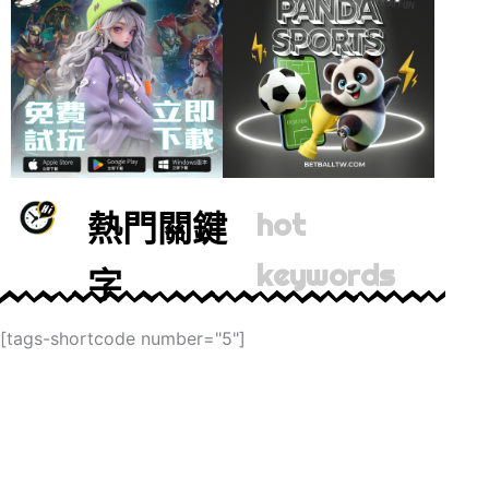
熱門關鍵
hot
keywords
字
[tags-shortcode number="5"]
F
T
I
L