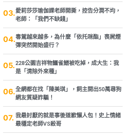
愛莉莎莎瑜伽課老師開撕，控告分潤不均，
老師：「我們不缺錢」
毒駕越來越多，為什麼「依托咪酯」喪屍煙
彈突然開始盛行？
228公園吉祥物鱷雀鱔被吃掉，成大生：我
是「清除外來種」
全網都在找「陳美琪」，飼主開出50萬尋狗
網友質疑詐騙！
我最討厭的就是事後道歉懶人包！史上情緒
最穩定老師VS殺哥