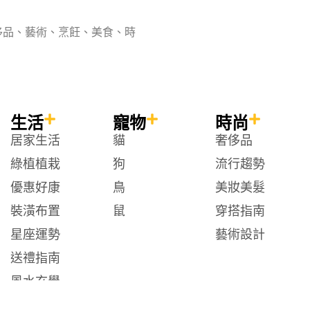
侈品、藝術、烹飪、美食、時
生活
寵物
時尚
居家生活
貓
奢侈品
綠植植栽
狗
流行趨勢
優惠好康
鳥
美妝美髮
裝潢布置
鼠
穿搭指南
星座運勢
藝術設計
送禮指南
風水玄學